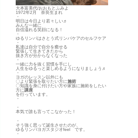
大本富美代/おおもとふみよ
1972年2月 奈良生まれ
・
明日は今日より若々しい♬
みんな一緒に
自信溢れる笑顔になる！
・
ゆるリンパはさとう式リンパケアのセルフケア
・
私達は自分で自分を癒せる
緊張して生きてきたから
抜き方が分からなくなった
・
一緒に力を抜く習慣を手にし
人生をゆるっと楽しめるようになりましょう♬
・
ヨガのレッスン以外にも
〇より緊張を取りたい方に
施術
〇知識を身に付けたい方や家族に施術をしたい
方に
講座
を行っています。
・
詳しい自己紹介はこちらから
・
本気で誰も言ってこなかった！
本当は皆、自分で健康になれる！！
・
そう強く思って誕生させたのが、
ゆるリンパヨガスタジオfeel です。
・