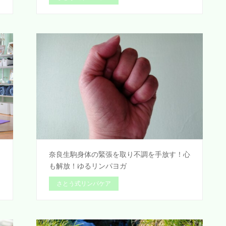
奈良生駒身体の緊張を取り不調を手放す！心
も解放！ゆるリンパヨガ
さとう式リンパケア