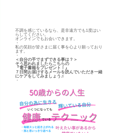
◆通えば通うほど、若々しく♬
◆自分でリラックス状態に導く♬
◆イライラが減り毎日が軽く♬
お会いした多くの方が、人生の流れも変
わっていきます。
不調を感じているなら、是非遠方でも1度はい
らしてください。
オンラインでもお会いできます。
・
私の笑顔が皆さまに届く事を心より願っており
ます。
・
＜自分の手でまずできる事は？＞
そう思われましたらこちらの
『電子書籍をプレゼント！』
７日間お届けするメールを読んでいただき一緒
にケアをしてみましょう♬
・