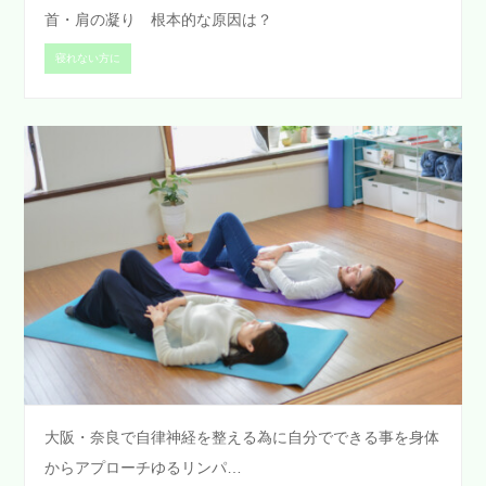
首・肩の凝り 根本的な原因は？
寝れない方に
大阪・奈良で自律神経を整える為に自分でできる事を身体
からアプローチゆるリンパ…