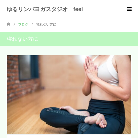
ゆるリンパヨガスタジオ feel
ブログ
寝れない方に
寝れない方に