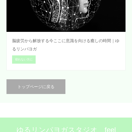
脳疲労から解放する今ここに意識を向ける癒しの時間｜ゆ
るリンパヨガ
寝れない方に
トップページに戻る
ゆるリンパヨガスタジオ feel