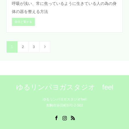
呼吸が浅い、常に焦っているように生きている人の為の身
体の器を整える方法
自分と繋がる
1
2
3
ゆるリンパヨガスタジオ feel
ゆるリンパヨガスタジオfeel
生駒市谷田町870-2-502
Facebook
Instagram
RSS